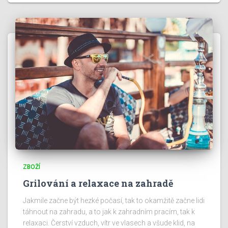
ZBOŽÍ
Grilování a relaxace na zahradě
Jakmile začne být hezké počasí, tak to okamžitě začne lidi
táhnout na zahradu, a to jak k zahradním pracím, tak k
relaxaci. Čerství vzduch, vítr ve vlasech a všude klid, na