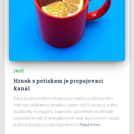
ZBOŽÍ
Hrnek s potiskem je propojovací
kanál
Když posloucháte rozhlasovou stanici a začnou tam
hrát vaši oblíbenou skladbu, rázem vás to propojí s těmi
hudebníky. Funguje to naprosto spolehlivě na základě
podvědomí neboli energetických, tedy duchovních vazeb.
A čím krásnější, pozitivnější emoce
Read more…