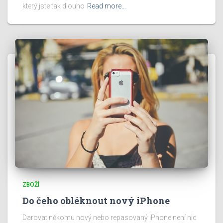
který jste tak dlouho
Read more…
ZBOŽÍ
Do čeho obléknout nový iPhone
Darovat někomu nový nebo repasovaný iPhone není nic