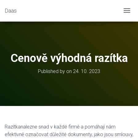
Daas
T
O
G
G
L
E
N
Cenově výhodná razítka
A
V
I
Published by
on
24. 10. 2023
G
A
T
I
O
N
Razítka
nalezne snad v každé firmě a pomáhají nám
efektivně označovat důležité dokumenty, jako jsou smlouvy,