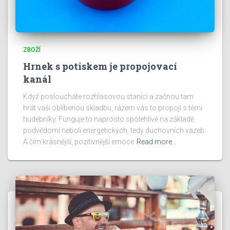
ZBOŽÍ
Hrnek s potiskem je propojovací
kanál
Když posloucháte rozhlasovou stanici a začnou tam
hrát vaši oblíbenou skladbu, rázem vás to propojí s těmi
hudebníky. Funguje to naprosto spolehlivě na základě
podvědomí neboli energetických, tedy duchovních vazeb.
A čím krásnější, pozitivnější emoce
Read more…