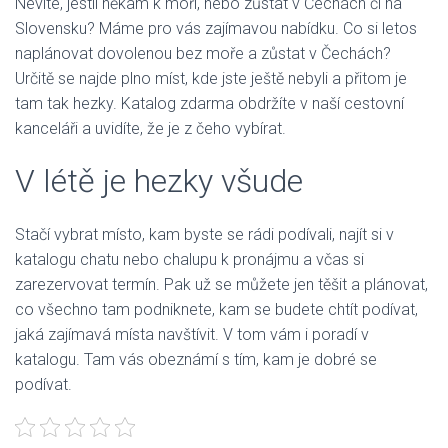
Nevíte, jestli někam k moři, nebo zůstat v Čechách či na
Slovensku? Máme pro vás zajímavou nabídku. Co si letos
naplánovat dovolenou bez moře a zůstat v Čechách?
Určitě se najde plno míst, kde jste ještě nebyli a přitom je
tam tak hezky. Katalog zdarma obdržíte v naší cestovní
kanceláři a uvidíte, že je z čeho vybírat.
V létě je hezky všude
Stačí vybrat místo, kam byste se rádi podívali, najít si v
katalogu
chatu nebo chalupu
k pronájmu a včas si
zarezervovat termín. Pak už se můžete jen těšit a plánovat,
co všechno tam podniknete, kam se budete chtít podívat,
jaká zajímavá místa navštívit. V tom vám i poradí v
katalogu. Tam vás obeznámí s tím, kam je dobré se
podívat.