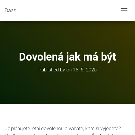
Daas
T
O
G
G
L
E
N
Dovolená jak má být
A
V
I
Published by
on
15. 5. 2025
G
A
T
I
O
N
Už plánujete letní dovolenou a váháte, kam si vyjedete?