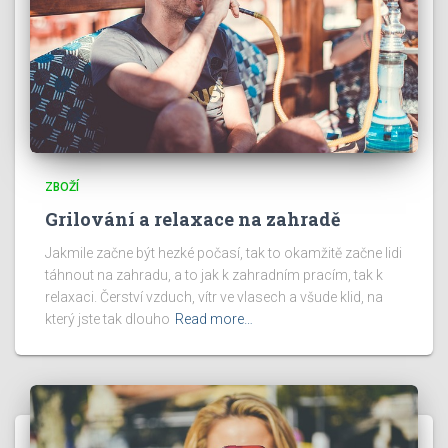
ZBOŽÍ
Grilování a relaxace na zahradě
Jakmile začne být hezké počasí, tak to okamžitě začne lidi
táhnout na zahradu, a to jak k zahradním pracím, tak k
relaxaci. Čerství vzduch, vítr ve vlasech a všude klid, na
který jste tak dlouho
Read more…