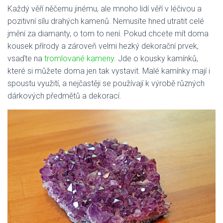
Každý věří něčemu jinému, ale mnoho lidí věří v léčivou a
pozitivní sílu drahých kamenů. Nemusíte hned utratit celé
jmění za diamanty, o tom to není. Pokud chcete mít doma
kousek přírody a zároveň velmi hezký dekorační prvek,
vsaďte na
tromlované kameny
. Jde o kousky kamínků,
které si můžete doma jen tak vystavit. Malé kamínky mají i
spoustu využití, a nejčastěji se používají k výrobě různých
dárkových předmětů a dekorací.