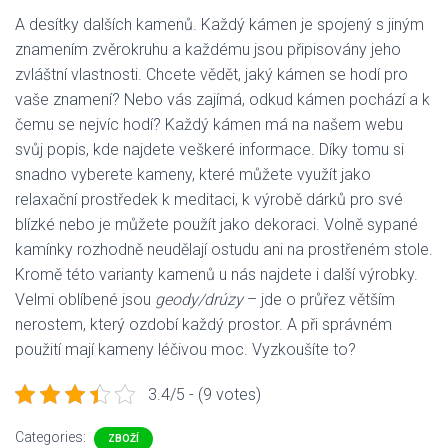
A desítky dalších kamenů. Každý kámen je spojený s jiným
znamením zvěrokruhu a každému jsou připisovány jeho
zvláštní vlastnosti. Chcete vědět, jaký kámen se hodí pro
vaše znamení? Nebo vás zajímá, odkud kámen pochází a k
čemu se nejvíc hodí? Každý kámen má na našem webu
svůj popis, kde najdete veškeré informace. Díky tomu si
snadno vyberete kameny, které můžete využít jako
relaxační prostředek k meditaci, k výrobě dárků pro své
blízké nebo je můžete použít jako dekoraci. Volně sypané
kamínky rozhodně neudělají ostudu ani na prostřeném stole.
Kromě této varianty kamenů u nás najdete i další výrobky.
Velmi oblíbené jsou
geody/drúzy
– jde o průřez větším
nerostem, který ozdobí každý prostor. A při správném
použití mají kameny léčivou moc. Vyzkoušíte to?
3.4/5 - (9 votes)
Categories:
ZBOŽÍ