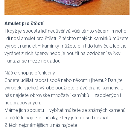
Amulet pro štěstí
I když je spousta lidí nedůvěřivá vůči těmto věcem, mnoho
lidí nosí amulet pro štěstí. Z těchto malých kamínků můžete
vyrobit i amulet – kamínky můžete plnit do lahviček, lepit je,
vyrábět z nich šperky nebo je použít na ozdobení svíčky.
Fantazii se meze nekladou.
Náš e-shop je přehledný
Chcete udělat radost sobě nebo někomu jinému? Darujte
výrobek, k jehož výrobě použijete právě drahé kameny. U
nás najdete obrovské množství kamínků – zaoblených i
neopracovaných.
Máme jich spoustu – vybírat můžete ze známých kamenů,
a určitě tu najdete i nějaký, který jste dosud neznali.
Z těch nejznámějších u nás najdete