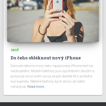
ZBOŽÍ
Do čeho obléknout nový iPhone
Darovat někomu nový nebo repasovaný iPhone není nic
neobvyklého. Mobilní telefony jsou spotřebním zbožím a
posunuly se ve svém vývoji za pár desítek let o pořádný
kus kupředu. Některé telefony bych skoro ani takto
nenazýval,
Read more…