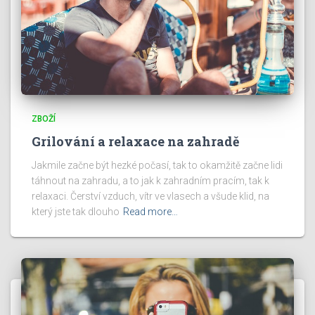
ZBOŽÍ
Grilování a relaxace na zahradě
Jakmile začne být hezké počasí, tak to okamžitě začne lidi
táhnout na zahradu, a to jak k zahradním pracím, tak k
relaxaci. Čerství vzduch, vítr ve vlasech a všude klid, na
který jste tak dlouho
Read more…