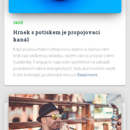
ZBOŽÍ
Hrnek s potiskem je propojovací
kanál
Když posloucháte rozhlasovou stanici a začnou tam
hrát vaši oblíbenou skladbu, rázem vás to propojí s těmi
hudebníky. Funguje to naprosto spolehlivě na základě
podvědomí neboli energetických, tedy duchovních vazeb.
A čím krásnější, pozitivnější emoce
Read more…