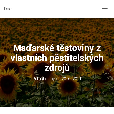
Daas
T
O
G
G
L
E
N
Maďarské těstoviny z
A
V
vlastních pěstitelských
I
G
zdrojů
A
T
I
Published by
on
20. 6. 2021
O
N