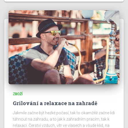
ZBOŽÍ
Grilování a relaxace na zahradě
Jakmile začne být hezké počasí, tak to okamžitě začne lidi
táhnout na zahradu, a to jak k zahradním pracím, tak k
relaxaci. Čerství vzduch, vítr ve vlasech a všude klid, na