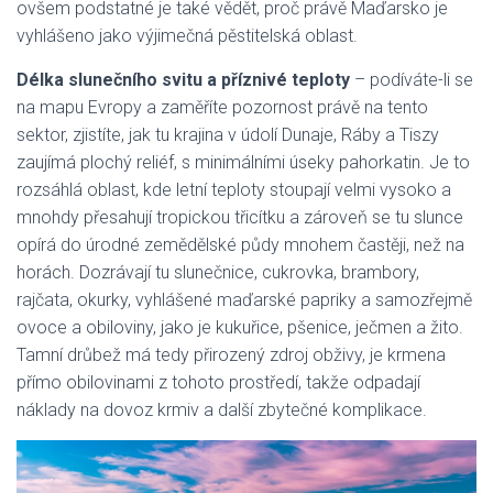
ovšem podstatné je také vědět, proč právě Maďarsko je
vyhlášeno jako výjimečná pěstitelská oblast.
Délka slunečního svitu a příznivé teploty
– podíváte-li se
na mapu Evropy a zaměříte pozornost právě na tento
sektor, zjistíte, jak tu krajina v údolí Dunaje, Ráby a Tiszy
zaujímá plochý reliéf, s minimálními úseky pahorkatin. Je to
rozsáhlá oblast, kde letní teploty stoupají velmi vysoko a
mnohdy přesahují tropickou třicítku a zároveň se tu slunce
opírá do úrodné zemědělské půdy mnohem častěji, než na
horách. Dozrávají tu slunečnice, cukrovka, brambory,
rajčata, okurky, vyhlášené maďarské papriky a samozřejmě
ovoce a obiloviny, jako je kukuřice, pšenice, ječmen a žito.
Tamní drůbež má tedy přirozený zdroj obživy, je krmena
přímo obilovinami z tohoto prostředí, takže odpadají
náklady na dovoz krmiv a další zbytečné komplikace.