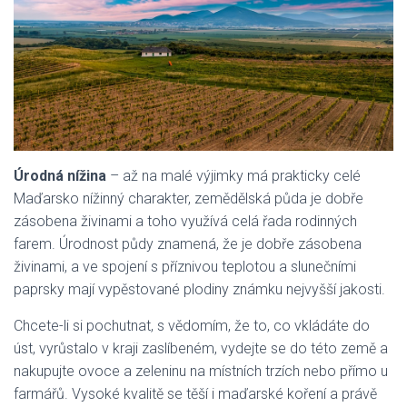
Úrodná nížina
– až na malé výjimky má prakticky celé
Maďarsko nížinný charakter, zemědělská půda je dobře
zásobena živinami a toho využívá celá řada rodinných
farem. Úrodnost půdy znamená, že je dobře zásobena
živinami, a ve spojení s příznivou teplotou a slunečními
paprsky mají vypěstované plodiny známku nejvyšší jakosti.
Chcete-li si pochutnat, s vědomím, že to, co vkládáte do
úst, vyrůstalo v kraji zaslíbeném, vydejte se do této země a
nakupujte ovoce a zeleninu na místních trzích nebo přímo u
farmářů. Vysoké kvalitě se těší i maďarské koření a právě