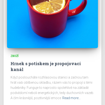
ZBOŽÍ
Hrnek s potiskem je propojovací
kanál
Když posloucháte rozhlasovou stanici a začnou tam
hrát vaši oblíbenou skladbu, rázem vás to propojí s těmi
hudebníky. Funguje to naprosto spolehlivě na základě
podvědomí neboli energetických, tedy duchovních vazeb.
A čím krásnější, pozitivnější emoce
Read more…