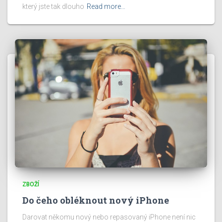
který jste tak dlouho
Read more…
ZBOŽÍ
Do čeho obléknout nový iPhone
Darovat někomu nový nebo repasovaný iPhone není nic