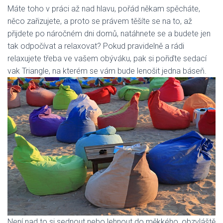
Máte toho v práci až nad hlavu, pořád někam spěcháte,
něco zařizujete, a proto se právem těšíte se na to, až
přijdete po náročném dni domů, natáhnete se a budete jen
tak odpočívat a relaxovat? Pokud pravidelně a rádi
relaxujete třeba ve vašem obýváku, pak si pořiďte
sedací
vak Triangle
, na kterém se vám bude lenošit jedna báseň.
Není nad to si sednout nebo lehnout do měkkého, obzvláště