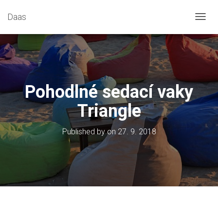
Daas
T
O
G
G
L
E
N
Pohodlné sedací vaky
A
V
Triangle
I
G
A
Published by
on
27. 9. 2018
T
I
O
N