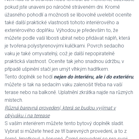
pokud jste unaveni po náročně stráveném dni. Kromě
úžasného pohodlí a možnosti se libovolně uvelebit oceníte
také další praktické vlastnosti tohoto interiérového a
exteriérového doplňku. Výhodou je především to, že
můžete podle vaší libosti ubírat nebo přidávat náplň, která
je tvořena polystyrenovými kuličkami. Povrch sedacího
vaku je také omyvatelný, což je další nepopiratelně
praktická vlastnost. Oceníte tak jeho snadnou údržbu, v
případě ušpinění stačí jen umýt vlhkým hadříkem.
Tento doplněk se hodí
nejen do interiéru, ale i do exteriéru
,
můžete si tak na sedacím vaku zalenošit třeba na vaší
terase nebo na balkoně. Uplatnění zkrátka najde na různých
místech.
Různá barevná provedení, která se budou vyjímat v
obýváku i na terease
S vaším interiérem můžete tento bytový doplněk sladit.
Vybrat si můžete hned ze tří barevných provedení, a to z
černé, limetkové a červené. Černé provedení se pro svoji