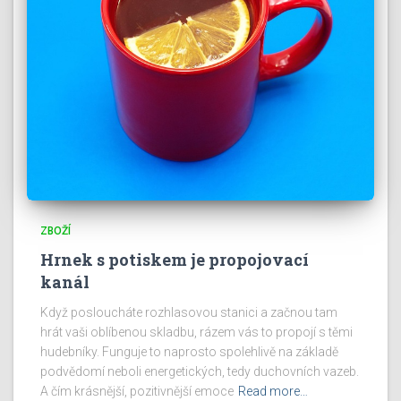
ZBOŽÍ
Hrnek s potiskem je propojovací
kanál
Když posloucháte rozhlasovou stanici a začnou tam
hrát vaši oblíbenou skladbu, rázem vás to propojí s těmi
hudebníky. Funguje to naprosto spolehlivě na základě
podvědomí neboli energetických, tedy duchovních vazeb.
A čím krásnější, pozitivnější emoce
Read more…