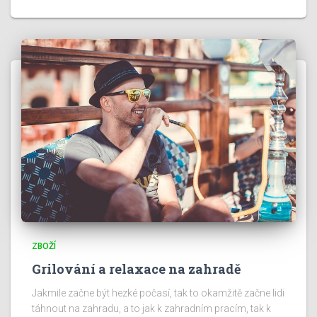
ZBOŽÍ
Grilování a relaxace na zahradě
Jakmile začne být hezké počasí, tak to okamžitě začne lidi
táhnout na zahradu, a to jak k zahradním pracím, tak k