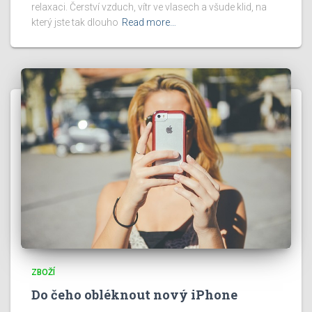
relaxaci. Čerství vzduch, vítr ve vlasech a všude klid, na
který jste tak dlouho
Read more…
ZBOŽÍ
Do čeho obléknout nový iPhone