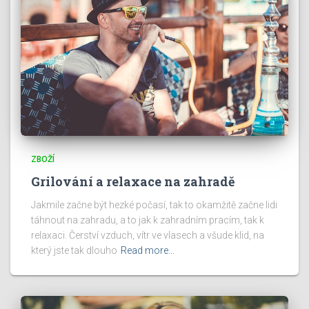
ZBOŽÍ
Grilování a relaxace na zahradě
Jakmile začne být hezké počasí, tak to okamžitě začne lidi
táhnout na zahradu, a to jak k zahradním pracím, tak k
relaxaci. Čerství vzduch, vítr ve vlasech a všude klid, na
který jste tak dlouho
Read more…