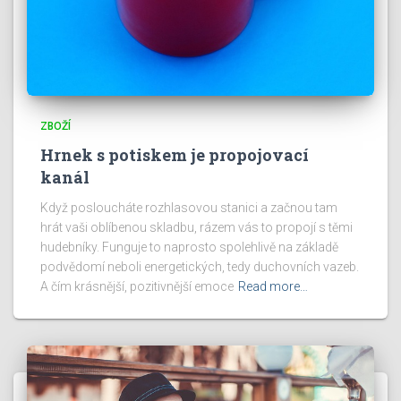
ZBOŽÍ
Hrnek s potiskem je propojovací
kanál
Když posloucháte rozhlasovou stanici a začnou tam
hrát vaši oblíbenou skladbu, rázem vás to propojí s těmi
hudebníky. Funguje to naprosto spolehlivě na základě
podvědomí neboli energetických, tedy duchovních vazeb.
A čím krásnější, pozitivnější emoce
Read more…