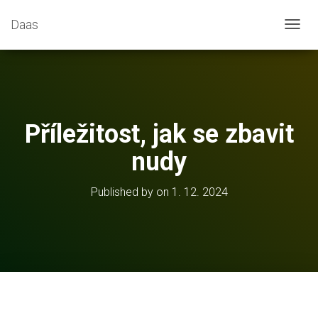
Daas
T
O
G
G
L
E
N
Příležitost, jak se zbavit
A
V
nudy
I
G
A
Published by
on
1. 12. 2024
T
I
O
N