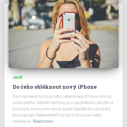
ZBOŽÍ
Do čeho obléknout nový iPhone
Darovat někomu nový nebo repasovaný iPhone není nic
neobvyklého. Mobilní telefony jsou spotřebním zbožím a
posunuly se ve svém vývoji za pár desítek let o pořádný
kus kupředu. Některé telefony bych skoro ani takto
nenazýval,
Read more…