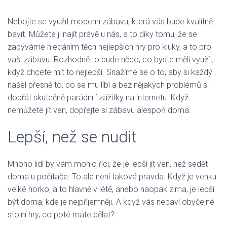
Nebojte se využít moderní zábavu, která vás bude kvalitně
bavit. Můžete ji najít právě u nás, a to díky tomu, že se
zabýváme hledáním těch nejlepších
hry pro kluky
, a to pro
vaši zábavu. Rozhodně to bude něco, co byste měli využít,
když chcete mít to nejlepší. Snažíme se o to, aby si každý
našel přesně to, co se mu líbí a bez nějakých problémů si
dopřát skutečně parádní í zážitky na internetu. Když
nemůžete jít ven, dopřejte si zábavu alespoň doma.
Lepší, než se nudit
Mnoho lidí by vám mohlo říci, že je lepší jít ven, než sedět
doma u počítače. To ale není taková pravda. Když je venku
velké horko, a to hlavně v létě, anebo naopak zima, je lepší
být doma, kde je nejpříjemněji. A když vás nebaví obyčejné
stolní hry, co poté máte dělat?