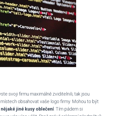
 svoji firmu maximálně zviditelnili, tak jsou
 místech obsahovat vaše logo firmy. Mohou to být
i nějaké jiné kusy oblečení
. Tím pádem si