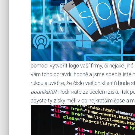
pomoci vytvořit logo vaší firmy, či nějaké ji
vám toho opravdu hodně a jsme specialisté na
rukou a uvidíte, že číslo vašich klientů bude s
podnikáte
? Podnikáte za účelem zisku, tak 
abyste ty zisky měli v co nejkratším čase a mo