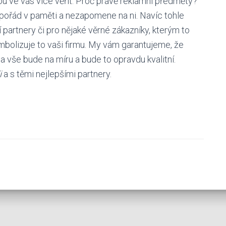
ou ve vás více věřit. Proč právě reklamní předměty?
ít pořád v paměti a nezapomene na ni. Navíc tohle
partnery či pro nějaké věrné zákazníky, kterým to
ymbolizuje to vaši firmu. My vám garantujeme, že
 vše bude na míru a bude to opravdu kvalitní.
i
a s těmi nejlepšími partnery.