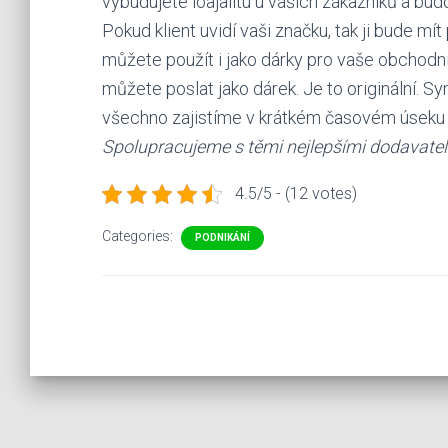
vybudujete loajalitu u vašich zákazníků a bud
Pokud klient uvidí vaši značku, tak ji bude m
můžete použít i jako dárky pro vaše obchodní 
můžete poslat jako dárek. Je to originální. S
všechno zajistíme v krátkém časovém úseku a
Spolupracujeme s těmi nejlepšími dodavatel
4.5/5 - (12 votes)
Categories:
PODNIKÁNÍ