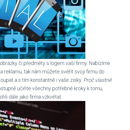
né obrázky či předměty s logem vaší firmy. Nabízíme
 reklamu, tak nám můžete svěřit svoji firmu do
toupat a s tím konstantně i vaše zisky.
Proč vlastně
postupně učiňte všechny potřebné kroky k tomu,
hli dále jako firma vzkvétat.