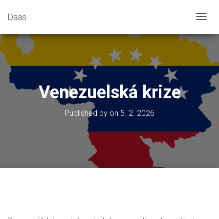
Daas
T
O
G
G
L
E
N
Venezuelská krize
A
V
I
Published by
on
5. 2. 2026
G
A
T
I
O
N