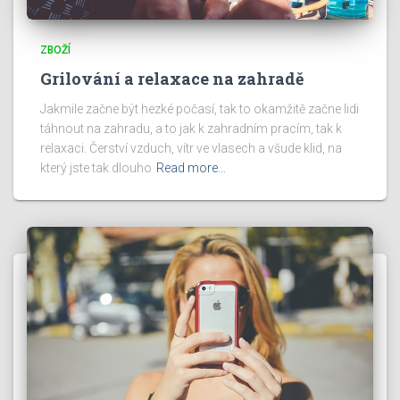
ZBOŽÍ
Grilování a relaxace na zahradě
Jakmile začne být hezké počasí, tak to okamžitě začne lidi
táhnout na zahradu, a to jak k zahradním pracím, tak k
relaxaci. Čerství vzduch, vítr ve vlasech a všude klid, na
který jste tak dlouho
Read more…