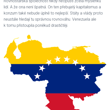
Rovnostářská společnost nikdy neopustí zcela myšlenku
lidí. A že ona není špatná. On ten přebujelý kapitalismus a
konzum také nebude úplně to nejlepší. Státy a vlády proto
neustále hledají tu správnou rovnováhu. Venezuela ale
k tomu přistoupila poněkud drastičtěji.