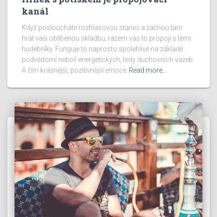
kanál
Když posloucháte rozhlasovou stanici a začnou tam
hrát vaši oblíbenou skladbu, rázem vás to propojí s těmi
hudebníky. Funguje to naprosto spolehlivě na základě
podvědomí neboli energetických, tedy duchovních vazeb.
A čím krásnější, pozitivnější emoce
Read more…