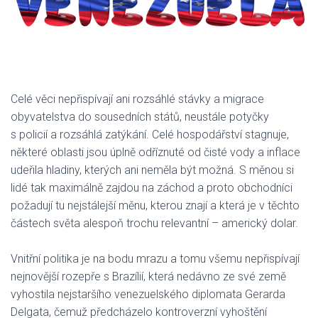
Celé věci nepřispívají ani rozsáhlé stávky a migrace
obyvatelstva do sousedních států, neustále potyčky
s policií a rozsáhlá zatýkání. Celé hospodářství stagnuje,
některé oblasti jsou úplně odříznuté od čisté vody a inflace
udeřila hladiny, kterých ani neměla být možná. S měnou si
lidé tak maximálně zajdou na záchod a proto obchodníci
požadují tu nejstálejší měnu, kterou znají a která je v těchto
částech světa alespoň trochu relevantní – americký dolar.
Vnitřní politika je na bodu mrazu a tomu všemu nepřispívají
nejnovější rozepře s Brazílií, která nedávno ze své země
vyhostila nejstaršího venezuelského diplomata Gerarda
Delgata, čemuž předcházelo kontroverzní vyhoštění