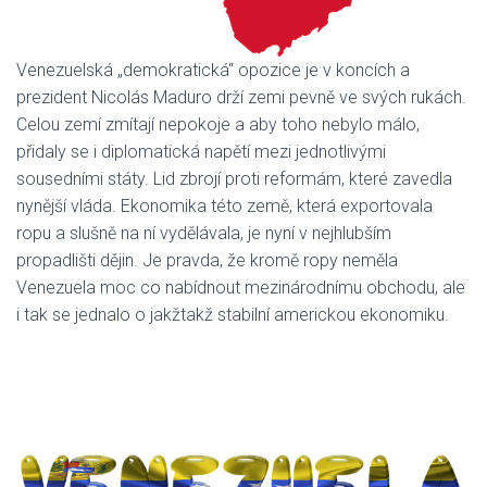
Venezuelská „demokratická“ opozice je v koncích a
prezident Nicolás Maduro drží zemi pevně ve svých rukách.
Celou zemí zmítají nepokoje a aby toho nebylo málo,
přidaly se i diplomatická napětí mezi jednotlivými
sousedními státy. Lid zbrojí proti reformám, které zavedla
nynější vláda. Ekonomika této země, která exportovala
ropu a slušně na ní vydělávala, je nyní v nejhlubším
propadlišti dějin. Je pravda, že kromě ropy neměla
Venezuela moc co nabídnout mezinárodnímu obchodu, ale
i tak se jednalo o jakžtakž stabilní americkou ekonomiku.