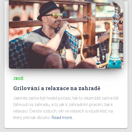
ZBOŽÍ
Grilování a relaxace na zahradě
Jakmile začne být hezké počasí, tak to okamžitě začne lidi
táhnout na zahradu, a to jak k zahradním pracím, tak k
relaxaci. Čerství vzduch, vítr ve vlasech a všude klid, na
který jste tak dlouho
Read more…