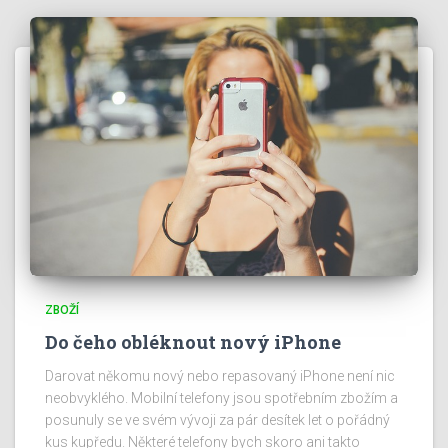
ZBOŽÍ
Do čeho obléknout nový iPhone
Darovat někomu nový nebo repasovaný iPhone není nic
neobvyklého. Mobilní telefony jsou spotřebním zbožím a
posunuly se ve svém vývoji za pár desítek let o pořádný
kus kupředu. Některé telefony bych skoro ani takto