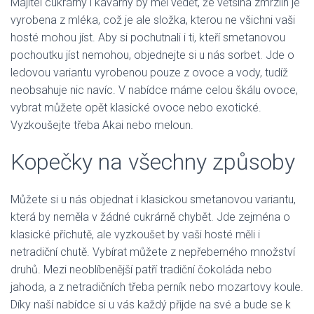
Majitel cukrárny i kavárny by měl vědět, že většina
zmrzlin
je
vyrobena z mléka, což je ale složka, kterou ne všichni vaši
hosté mohou jíst. Aby si pochutnali i ti, kteří smetanovou
pochoutku jíst nemohou, objednejte si u nás sorbet. Jde o
ledovou variantu vyrobenou pouze z ovoce a vody, tudíž
neobsahuje nic navíc. V nabídce máme celou škálu ovoce,
vybrat můžete opět klasické ovoce nebo exotické.
Vyzkoušejte třeba Akai nebo meloun.
Kopečky na všechny způsoby
Můžete si u nás objednat i klasickou smetanovou variantu,
která by neměla v žádné cukrárně chybět. Jde zejména o
klasické příchutě, ale vyzkoušet by vaši hosté měli i
netradiční chutě. Vybírat můžete z nepřeberného množství
druhů. Mezi neoblíbenější patří tradiční čokoláda nebo
jahoda, a z netradičních třeba perník nebo mozartovy koule.
Díky naší nabídce si u vás každý přijde na své a bude se k