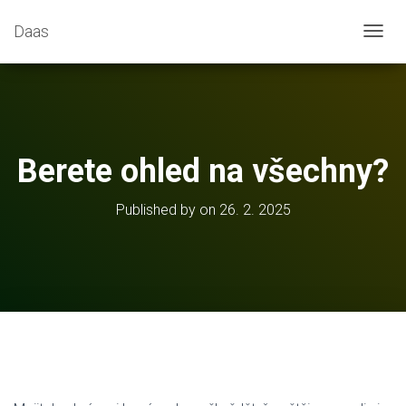
Daas
T
O
G
G
L
E
N
Berete ohled na všechny?
A
V
I
Published by
on
26. 2. 2025
G
A
T
I
O
N