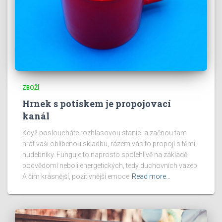
ZBOŽÍ
Hrnek s potiskem je propojovací
kanál
Když posloucháte rozhlasovou stanici a začnou tam
hrát vaši oblíbenou skladbu, rázem vás to propojí s těmi
hudebníky. Funguje to naprosto spolehlivě na základě
podvědomí neboli energetických, tedy duchovních vazeb.
A čím krásnější, pozitivnější emoce
Read more…