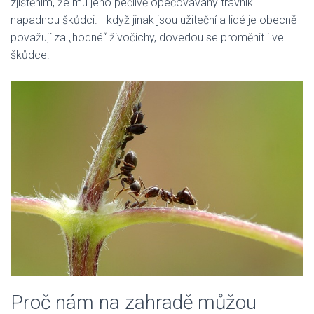
zjištěním, že mu jeho pečlivě opečovávaný trávník
napadnou škůdci. I když jinak jsou užiteční a lidé je obecně
považují za „hodné“ živočichy, dovedou se proměnit i ve
škůdce.
Proč nám na zahradě můžou