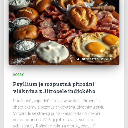
HOBBY
Psyllium je rozpustná přírodní
vláknina z Jitrocele indického
Současná „západní“ strava by se dala přirovnat k
chaotickému a bezmyšlenkovitému životnímu stylu.
Mnozí lidé se stravují přímo katastrofálně, někteří
dokonce ani netuší, že jejich strava je vede do
sebezáhuby. Rafinace cukru a mouky, zbavení