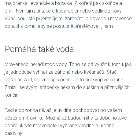
majoránka, levandule a bazalka. Z koření pak skořice a
chilli. Nemají rádi také citrusy, celer nebo sedlinu z kávy.
Vůně jsou jistě příjemnějšími zbraněmi a dovedou mravence
donutit k tomu, aby se postupně přestěhovali jinam.
Pomáhá také voda
Mravenečci neradi moc vody. Toho se dá využít k tomu, jak
je jednoduše vyhnat ze záhonů nebo květináčů. Stačí
pořádně zalít, možná spíš přelít! Je to překvapivě účinné.
Zmizí i se svými stádečky někam do sušších a příznivějších
končin.
Takže pozor na ně, až je uvidíte pochodovat po vašem
pěstěném trávníku. Možná už budou mít v tu dobu hotové
dobře ukryté mraveniště i vybrané vhodné a úrodné
pastviny!