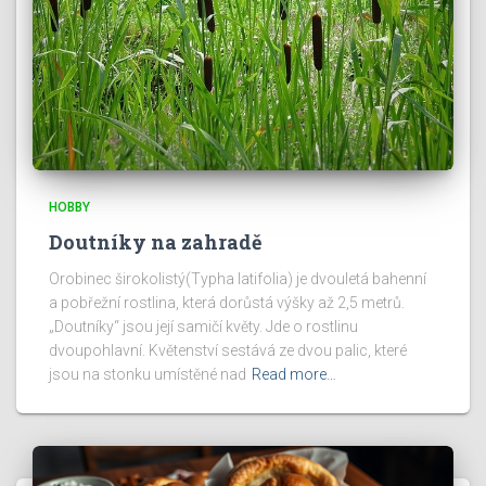
HOBBY
Doutníky na zahradě
Orobinec širokolistý(Typha latifolia) je dvouletá bahenní
a pobřežní rostlina, která dorůstá výšky až 2,5 metrů.
„Doutníky“ jsou její samičí květy. Jde o rostlinu
dvoupohlavní. Květenství sestává ze dvou palic, které
jsou na stonku umístěné nad
Read more…