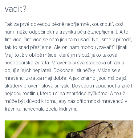
vadit?
Tak za prvé dovedou pěkně nepříjemně „kousnout“, což
nám může odpočinek na trávníku pěkně znepříjemnit. A to
tím více, čím více se nám jich tam usadí. No, jsme v přírodě,
tak to snad přežijeme. Ale oni nám mohou „zavařit“ i jinak.
Mají totiž v oblibě mšice, které jim slouží jako taková
hospodářská zvířata. Mravenci si svá stádečka chrání a
bojují s jejich nepřáteli. Dokonce i slunéčky. Mšice se s
mravenci zkrátka mají dobře. A jak známo, jsou mšice již
škůdci v pravém slova smyslu. Dovedou napadnout a zničit
nejednu rostlinu, kterou si na zahrádce hýčkáme. A to už
může být důvod k tomu, aby nás přítomnost mravenců v
trávníku nenechala zcela klidnými.