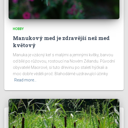
HOBBY
Manukový med je zdravější než med
květový
Manuka je vzácný keř s malými a jemnými kvítky, barvou
od bílé po růžovou, rostoucí na Novém Zélandu. Původní
obyvatelé Maorové, si tuto dřevinu po staletí hýčkali a
moc dobře věděli proč. Blahodárně uzdravující účinky
Read more…