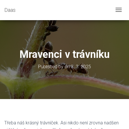
Daas
T
O
G
G
L
E
N
Mravenci v trávníku
A
V
I
Published by
on
3. 3. 2025
G
A
T
I
O
N
Třeba náš krásný trávníček. Asi nikdo není zrovna nadšen