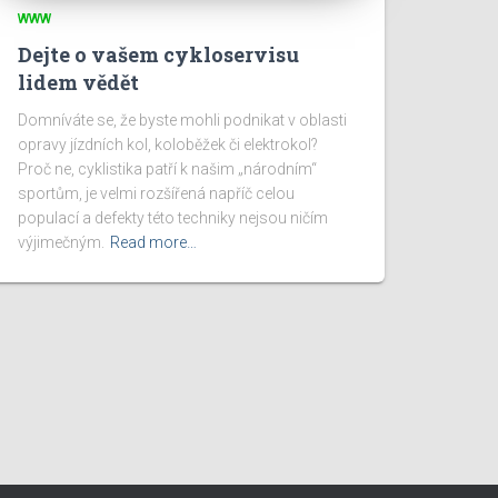
WWW
Dejte o vašem cykloservisu
lidem vědět
Domníváte se, že byste mohli podnikat v oblasti
opravy jízdních kol, koloběžek či elektrokol?
Proč ne, cyklistika patří k našim „národním“
sportům, je velmi rozšířená napříč celou
populací a defekty této techniky nejsou ničím
výjimečným.
Read more…