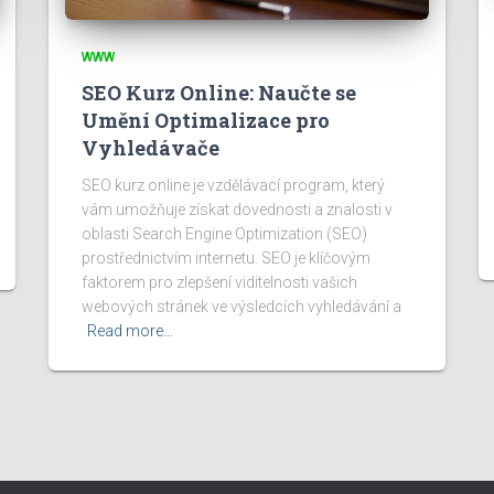
WWW
SEO Kurz Online: Naučte se
Umění Optimalizace pro
Vyhledávače
SEO kurz online je vzdělávací program, který
vám umožňuje získat dovednosti a znalosti v
oblasti Search Engine Optimization (SEO)
prostřednictvím internetu. SEO je klíčovým
faktorem pro zlepšení viditelnosti vašich
webových stránek ve výsledcích vyhledávání a
Read more…