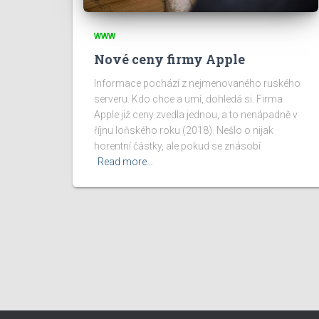
WWW
Nové ceny firmy Apple
Informace pochází z nejmenovaného ruského
serveru. Kdo chce a umí, dohledá si. Firma
Apple již ceny zvedla jednou, a to nenápadně v
říjnu loňského roku (2018). Nešlo o nijak
horentní částky, ale pokud se znásobí
Read more…