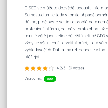
O SEO se můžete dozvědět spoustu informací 
Samostudium je tedy v tomto případě poměrně 
důvod, proč byste se tímto problémem neměli 
profesionální firmu, co má v tomto oboru už 
minulé větě jsou velice důležitá, jelikož
SEO
v
vždy se však jedná o kvalitní práci, která vá
vyhledávačích. Dát tak na reference je v tom
stěžejní.
4.2/5 - (9 votes)
Categories:
WWW