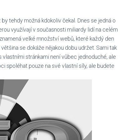
ž by tehdy možná kdokoliv čekal. Dnes se jedná o
rou využívají v současnosti miliardy lidí na celém
y znamená velké množství webů, které každý den
le většina se dokáže nějakou dobu udržet. Sami tak
 s vlastními stránkami není vůbec jednoduché, ale
i spoléhat pouze na své vlastní síly, ale budete