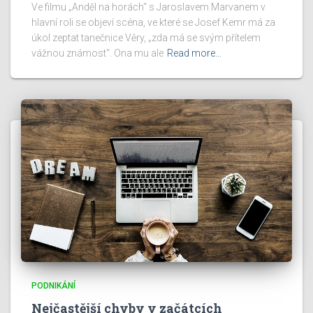
Ve filmu „Anděl na horách“ s Jaroslavem Marvanem v
hlavní roli se objeví scéna, ve které se Josef Kemr má za
úkol zeptat tanečnice Věry, „zda má se svým přítelem
vážnou známost“. Ona mu ale
Read more…
PODNIKÁNÍ
Nejčastější chyby v začátcích