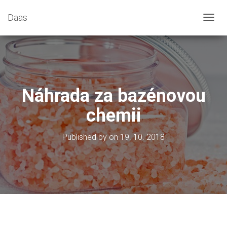
Daas
T
O
G
G
L
E
N
Náhrada za bazénovou
A
V
chemii
I
G
A
Published by
on
19. 10. 2018
T
I
O
N