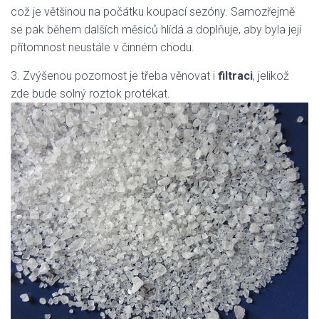
což je většinou na počátku koupací sezóny. Samozřejmě
se pak během dalších měsíců hlídá a doplňuje, aby byla její
přítomnost neustále v činném chodu.
3.
Zvýšenou pozornost je třeba věnovat i
filtraci
, jelikož
zde bude solný roztok protékat.