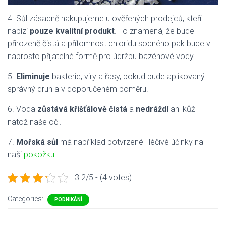
4.
Sůl zásadně nakupujeme u ověřených prodejců, kteří
nabízí
pouze kvalitní produkt
. To znamená, že bude
přirozeně čistá a přítomnost chloridu sodného pak bude v
naprosto přijatelné formě pro údržbu bazénové vody.
5.
Eliminuje
bakterie, viry a řasy, pokud bude aplikovaný
správný druh a v doporučeném poměru.
6.
Voda
zůstává křišťálově čistá
a
nedráždí
ani kůži
natož naše oči.
7.
Mořská sůl
má například potvrzené i léčivé účinky na
naši
pokožku
.
3.2/5 - (4 votes)
Categories:
PODNIKÁNÍ