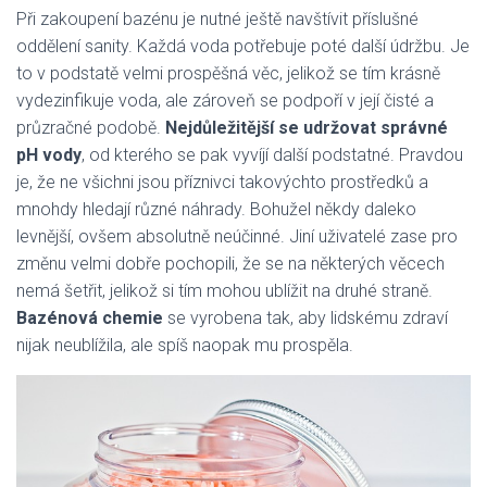
Při zakoupení bazénu je nutné ještě navštívit příslušné
oddělení sanity. Každá voda potřebuje poté další údržbu. Je
to v podstatě velmi prospěšná věc, jelikož se tím krásně
vydezinfikuje voda, ale zároveň se podpoří v její čisté a
průzračné podobě.
Nejdůležitější se udržovat správné
pH vody
, od kterého se pak vyvíjí další podstatné. Pravdou
je, že ne všichni jsou příznivci takovýchto prostředků a
mnohdy hledají různé náhrady. Bohužel někdy daleko
levnější, ovšem absolutně neúčinné. Jiní uživatelé zase pro
změnu velmi dobře pochopili, že se na některých věcech
nemá šetřit, jelikož si tím mohou ublížit na druhé straně.
Bazénová chemie
se vyrobena tak, aby lidskému zdraví
nijak neublížila, ale spíš naopak mu prospěla.