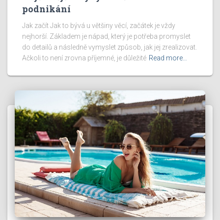
podnikání
Jak začít Jak to bývá u většiny věcí, začátek je vždy
nejhorší. Základem je nápad, který je potřeba promyslet
do detailů a následně vymyslet způsob, jak jej zrealizovat.
Ačkoli to není zrovna příjemné, je důležité
Read more…