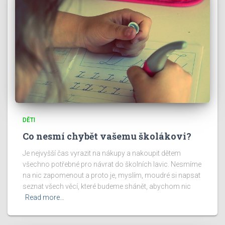
DĚTI
Co nesmí chybět vašemu školákovi?
Je nejvyšší čas vyrazit na nákupy a nakoupit dětem
všechno potřebné pro návrat do školních lavic. Nesmíme
na nic zapomenout a proto je, myslím, moudré si napsat
seznat všech věcí, které budeme shánět, abychom nic
Read more…