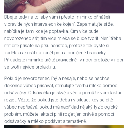
Dbejte tedy na to, aby vám i přesto miminko přinášeli
v pravidelných intervalech ke kojení. Zapamatujte si že,
nabídka je tam, kde je poptávka. Čím více bude
novorozenec sát, tím více mléka se bude tvořit. Není třeba
mít dítě přisáté na prsu nonstop, protože tak byste si
zadělala akorát na zánět prsu a poničené bradavky.
Přikládejte miminko určitě pravidelně i v noci, protože v noci
se tvoří nejvíce prolaktinu.
Pokud je novorozenec líný a nesaje, nebo se nechce
dokonce vůbec přisávat, stimulujte tvorbu mléka pomocí
odsávačky. Odsávačka je skvělá věc a pomůže vám laktaci
rozjet. Vězte, že pokud jste třeba i v situaci, kdy se dítě
vůbec nepřisává, pokud má například nějaký fyziologický
problém, můžete laktaci plně rozjet jen právě s pomocí
odsávačky a mléko podávat alternativně.