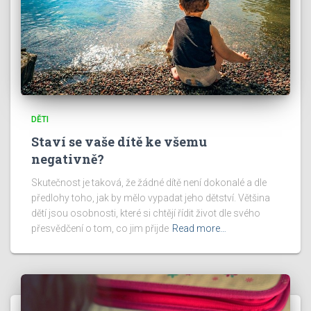
DĚTI
Staví se vaše dítě ke všemu
negativně?
Skutečnost je taková, že žádné dítě není dokonalé a dle
předlohy toho, jak by mělo vypadat jeho dětství. Většina
dětí jsou osobnosti, které si chtějí řídit život dle svého
přesvědčení o tom, co jim přijde
Read more…