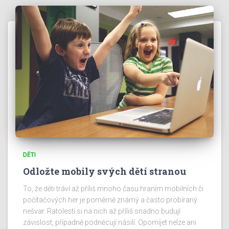
DĚTI
Odložte mobily svých dětí stranou
To, že děti tráví až příliš mnoho času hraním mobilních či
počítačových her je poměrně známý a často probíraný
nešvar. Ratolesti si na nich až příliš snadno budují
závislost, případně podněcují násilí. Opomíjet nelze ani