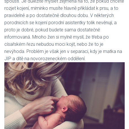
spouští. Je důležité myslet zejména na to, že pokud chcete
rozjet kojení, miminko musíte hlavně přikládat k prsu, a to
pravidelně a po dostatečně dlouhou dobu. V některých
porodnicích se kojení porodní asistentky tolik nevěnují, a
proto je dobré, pokud budete sama dostatečně
informovaná. Mnoho žen si mylně myslí, že třeba po
císařském řezu nebudou moci kojit, nebo že to je
nevýhoda. Problém je však jen v separaci, kdy je matka na
JIP a dítě na novorozeneckém oddělení.