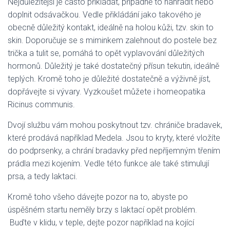
Nejdůležitější je často přikládat, případně to nahradit nebo
doplnit odsávačkou. Vedle přikládání jako takového je
obecně důležitý kontakt, ideálně na holou kůži, tzv. skin to
skin. Doporučuje se s miminkem zalehnout do postele bez
trička a tulit se, pomáhá to opět vyplavování důležitých
hormonů. Důležitý je také dostatečný přísun tekutin, ideálně
teplých. Kromě toho je důležité dostatečně a výživně jíst,
dopřávejte si vývary. Vyzkoušet můžete i homeopatika
Ricinus communis.
Dvojí službu vám mohou poskytnout tzv. chrániče bradavek,
které prodává například Medela. Jsou to kryty, které vložíte
do podprsenky, a chrání bradavky před nepříjemným třením
prádla mezi kojením. Vedle této funkce ale také stimulují
prsa, a tedy laktaci.
Kromě toho všeho dávejte pozor na to, abyste po
úspěšném startu neměly brzy s laktací opět problém.
Buďte v klidu, v teple, dejte pozor například na kojící