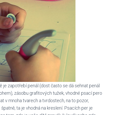
 je zapotřebí penál (dost často se dá sehnat penál
atohem), zásobu grafitových tužek, vhodné psací pero
nat v mnoha tvarech a tvrdostech, na to pozor,
špatně, ta je vhodná na kreslení. Psacích per je