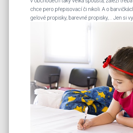
v obchodech taky velká spousta, záleží třeba 
chce pero přepisovací či nikoli. A o barvičkác
gelové propisky, barevné propisky,… Jen si vy