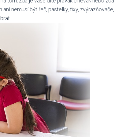
na tom, zda je vaše dítě pravák či levák nebo zda
h ani nemusí být řeč, pastelky, fixy, zvýrazňovače,
brat.