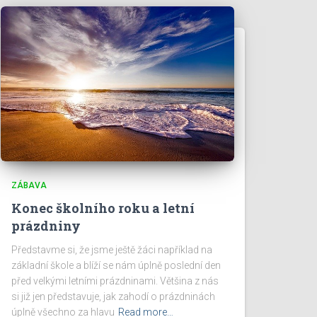
ZÁBAVA
Konec školního roku a letní
prázdniny
Představme si, že jsme ještě žáci například na
základní škole a blíží se nám úplně poslední den
před velkými letními prázdninami. Většina z nás
si již jen představuje, jak zahodí o prázdninách
úplně všechno za hlavu
Read more…