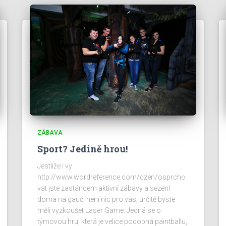
ZÁBAVA
Sport? Jedině hrou!
Jestliže i vy
http://www.wordreference.com/czen/osprcho
vat jste zastáncem aktivní zábavy a sezení
doma na gauči není nic pro vás, určitě byste
měli vyzkoušet Laser Game. Jedná se o
týmovou hru, která je velice podobná paintballu,