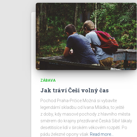
ZÁBAVA
Jak tráví Češi volný čas
Pochod Praha-Prčice Možná si vybavíte
legendární skladbu od Ivana Mládka, to ještě
z doby, kdy masové pochody z hlavního města
směrem do krajiny přezdívané Česká Sibiř lákaly
desetitisíce lidí v širokém věkovém rozpětí. Po
pádu železné opony však
Read more…