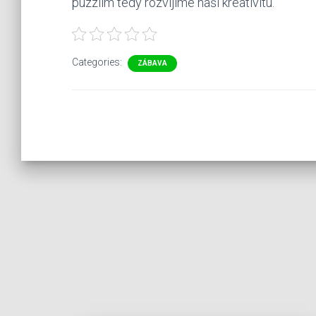
puzzlím tedy rozvíjíme naši kreativitu.
Categories:
ZÁBAVA