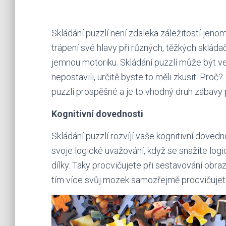
Skládání puzzlí není zdaleka záležitostí jeno
trápení své hlavy při různých, těžkých skládačk
jemnou motoriku. Skládání puzzlí může být ve
nepostavili, určitě byste to měli zkusit. Pro
puzzlí prospěšné a je to vhodný druh zábavy 
Kognitivní dovednosti
Skládání puzzlí rozvíjí vaše kognitivní dovedn
svoje logické uvažování, když se snažíte logi
dílky. Taky procvičujete při sestavování obraz
tím více svůj mozek samozřejmě procvičujet