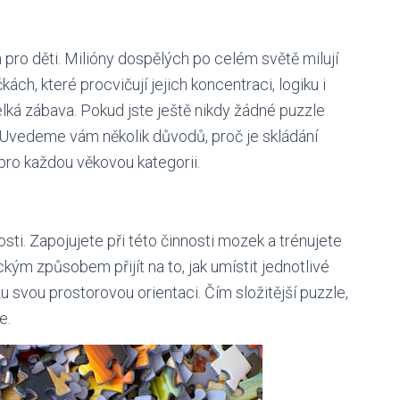
m pro děti. Milióny dospělých po celém světě milují
ách, které procvičují jejich koncentraci, logiku i
lká zábava. Pokud jste ještě nikdy žádné puzzle
č? Uvedeme vám několik důvodů, proč je skládání
pro každou věkovou kategorii.
osti. Zapojujete při této činnosti mozek a trénujete
ckým způsobem přijít na to, jak umístit jednotlivé
u svou prostorovou orientaci. Čím složitější puzzle,
e.