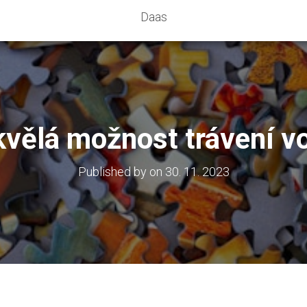
Daas
kvělá možnost trávení v
Published by
on
30. 11. 2023