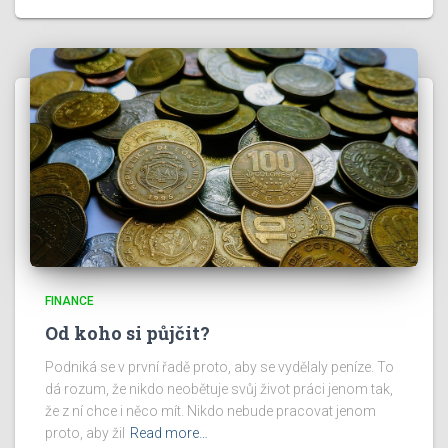
FINANCE
Od koho si půjčit?
Podniká se v první řadě proto, aby se vydělaly peníze. To
dá rozum, že nikdo neobětuje svůj život práci jenom tak,
že z ní chce i něco mít. Nikdo nebude pracovat jenom
proto, aby žil
Read more…