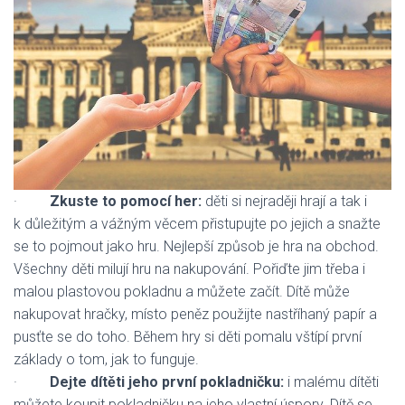
·
Zkuste to pomocí her:
děti si nejraději hrají a tak i
k důležitým a vážným věcem přistupujte po jejich a snažte
se to pojmout jako hru. Nejlepší způsob je hra na obchod.
Všechny děti milují hru na nakupování. Pořiďte jim třeba i
malou plastovou pokladnu a můžete začít. Dítě může
nakupovat hračky, místo peněz použijte nastříhaný papír a
pusťte se do toho. Během hry si děti pomalu vštípí první
základy o tom, jak to funguje.
·
Dejte dítěti jeho první pokladničku:
i malému dítěti
můžete koupit pokladničku na jeho vlastní úspory. Dítě se