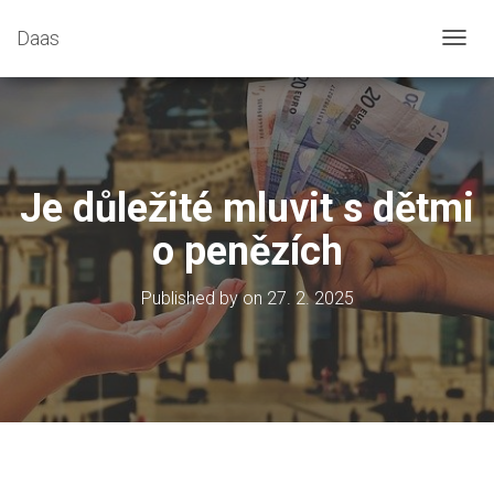
Daas
T
O
G
G
L
E
N
Je důležité mluvit s dětmi
A
V
o penězích
I
G
A
Published by
on
27. 2. 2025
T
I
O
N