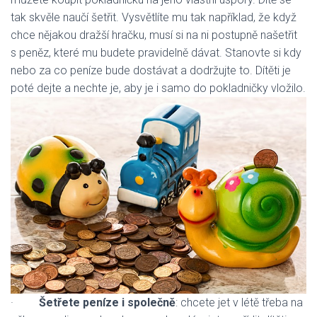
tak skvěle naučí šetřit. Vysvětlíte mu tak například, že když
chce nějakou dražší hračku, musí si na ni postupně našetřit
s peněz, které mu budete pravidelně dávat. Stanovte si kdy
nebo za co peníze bude dostávat a dodržujte to. Dítěti je
poté dejte a nechte je, aby je i samo do pokladničky vložilo.
·
Šetřete peníze i společně
: chcete jet v létě třeba na