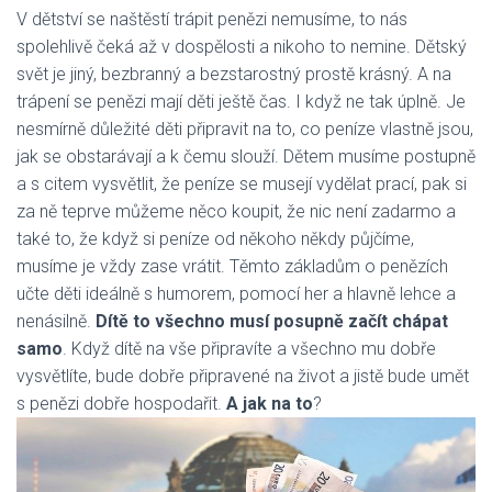
V dětství se naštěstí trápit penězi nemusíme, to nás
spolehlivě čeká až v dospělosti a nikoho to nemine. Dětský
svět je jiný, bezbranný a bezstarostný prostě krásný. A na
trápení se penězi mají děti ještě čas. I když ne tak úplně. Je
nesmírně důležité děti připravit na to, co peníze vlastně jsou,
jak se obstarávají a k čemu slouží. Dětem musíme postupně
a s citem vysvětlit, že peníze se musejí vydělat prací, pak si
za ně teprve můžeme něco koupit, že nic není zadarmo a
také to, že když si peníze od někoho někdy půjčíme,
musíme je vždy zase vrátit. Těmto základům o penězích
učte děti ideálně s humorem, pomocí her a hlavně lehce a
nenásilně.
Dítě to všechno musí posupně začít chápat
samo
. Když dítě na vše připravíte a všechno mu dobře
vysvětlíte, bude dobře připravené na život a jistě bude umět
s penězi dobře hospodařit.
A jak na to
?