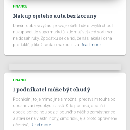
FINANCE
Nákup ojetého auta bez koruny
Dnešní doba si vyžaduje svoje oběti. Lidé si zvykli chodit
nakupovat do supermarketů, kde mají veškerý sortiment
na dosah ruky. Zpočátku se dá říci, že nás lákala i cena
produktů, jelikož se dalo nakoupit za
Read more…
FINANCE
I podnikatel může být chudý
Podnikání, to je mimo jiné a možná i především touha po
dosahování vysokých zisků. Kdo podniká, opouští
docela pohodlnou pozici pouhého něčího zaměstnance
a staví se na vlastní nohy, čímž riskuje, a proto oprávněně
očekává,
Read more…