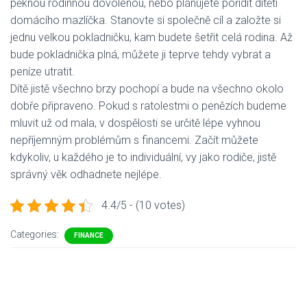
pěknou rodinnou dovolenou, nebo plánujete pořídit dítěti
domácího mazlíčka. Stanovte si společně cíl a založte si
jednu velkou pokladničku, kam budete šetřit celá rodina. Až
bude pokladnička plná, můžete ji teprve tehdy vybrat a
peníze utratit.
Dítě jistě všechno brzy pochopí a bude na všechno okolo
dobře připraveno. Pokud s ratolestmi o penězích budeme
mluvit už od mala, v dospělosti se určitě lépe vyhnou
nepříjemným problémům s financemi. Začít můžete
kdykoliv, u každého je to individuální, vy jako rodiče, jistě
správný věk odhadnete nejlépe.
4.4/5 - (10 votes)
Categories:
FINANCE